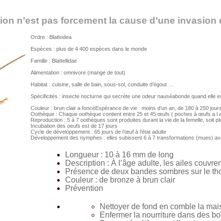
on n’est pas forcement la cause d’une invasion d
Ordre : Blattodea
Espèces : plus de 4 400 espèces dans le monde
Famille : Blattellidae
Alimentation : omnivore (mange de tout)
Habitat : cuisine, salle de bain, sous-sol, conduite d’égout …
Spécificités : insecte nocturne qui secrète une odeur nauséabonde quand elle e
Couleur : brun clair a foncéEspérance de vie : moins d’un an, de 180 à 250 jour
Oothèque : Chaque oothèque contient entre 25 et 45 œufs ( poches à œufs a l arr
Reproduction : 5 à 7 oothèques sont produites durant la vie de la femelle, soit 
Incubation des oeufs est de 17 jours
Cycle de développement : 65 jours de l’œuf à l’état adulte
Développement des nymphes : elles subissent 6 à 7 transformations (mues) ava
Longueur : 10 à 16 mm de long
Description : À l’âge adulte, les ailes couvre
Présence de deux bandes sombres sur le th
Couleur : de bronze à brun clair
Prévention
Nettoyer de fond en comble la mais
Enfermer la nourriture dans des b