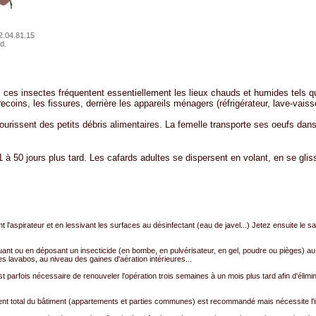
.04.81.15
d.
 ces insectes fréquentent essentiellement les lieux chauds et humides tels que
ecoins, les fissures, derrière les appareils ménagers (réfrigérateur, lave-vaisse
 nourissent des petits débris alimentaires. La femelle transporte ses oeufs da
à 50 jours plus tard. Les cafards adultes se dispersent en volant, en se glissa
 l'aspirateur et en lessivant les surfaces au désinfectant (eau de javel...) Jetez ensuite le sa
uant ou en déposant un insecticide (en bombe, en pulvérisateur, en gel, poudre ou pièges) au 
les lavabos, au niveau des gaines d'aération intérieures...
est parfois nécessaire de renouveler l'opération trois semaines à un mois plus tard afin d'éli
tement total du bâtiment (appartements et parties communes) est recommandé mais nécessite l'i