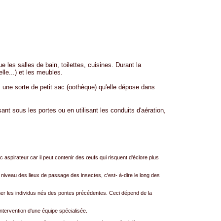
 les salles de bain, toilettes, cuisines. Durant la
lle...) et les meubles.
ns une sorte de petit sac (oothèque) qu'elle dépose dans
nt sous les portes ou en utilisant les conduits d'aération,
c aspirateur car il peut contenir des œufs qui risquent d'éclore plus
niveau des lieux de passage des insectes, c'est- à-dire le long des
miner les individus nés des pontes précédentes. Ceci dépend de la
ntervention d'une équipe spécialisée.