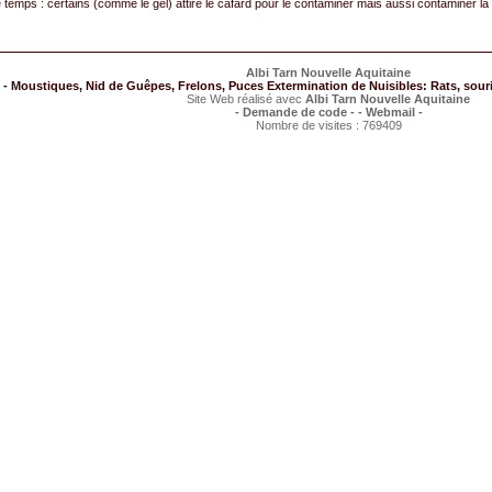
 temps : certains (comme le gel) attire le cafard pour le contaminer mais aussi contaminer la 
Albi Tarn Nouvelle Aquitaine
- Moustiques, Nid de Guêpes, Frelons, Puces Extermination de Nuisibles: Rats, souris
Site Web réalisé avec
Albi Tarn Nouvelle Aquitaine
- Demande de code -
- Webmail -
Nombre de visites : 769409