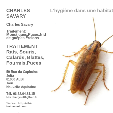
L’hygiène dans une habitati
CHARLES
SAVARY
Charles Savary
Traitement:
Moustiques,Puces,Nid
de guêpes,Frelons
TRAITEMENT
Rats, Souris,
Cafards, Blattes,
Fourmis,Puces
59 Rue du Capitaine
Julia
81000 ALBI
Tarn
Nouvelle Aquitaine
Tél. 06.62.04.81.15
Mail
charlyco81@free.fr
Site Web
http://albi-
traitement.com