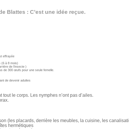
e Blattes : C’est une idée reçue.
st effrayée
s (6 à 8 mois)
ière de l’insecte )
plus de 300 œufs pour une seule femelle.
nt de devenir adultes
nt tout le corps. Les nymphes n’ont pas d’ailes.
orax.
on (les placards, derrière les meubles, la cuisine, les canalisa
oîtes hermétiques