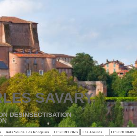
LES SAVARY
ON DESINSECTISATION
ON
s
Rats Souris ,Les Rongeurs
LES FRELONS
Les Abeilles
LES FOURMIS