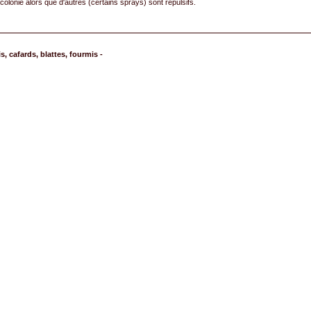
colonie alors que d'autres (certains sprays) sont répulsifs.
, cafards, blattes, fourmis -