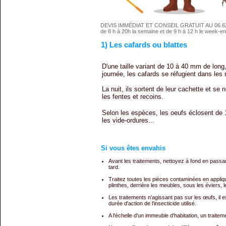
DEVIS IMMÉDIAT ET CONSEIL GRATUIT AU 06.62
de 8 h à 20h la semaine et de 9 h à 12 h le week-en
1) Les cafards ou blattes
D'une taille variant de 10 à 40 mm de long,
journée, les cafards se réfugient dans les r
La nuit, ils sortent de leur cachette et se
les fentes et recoins.
Selon les espèces, les oeufs éclosent de 1 
les vide-ordures...
Si vous êtes envahis
Avant les traitements, nettoyez à fond en passant
tard.
Traitez toutes les pièces contaminées en appliq
plinthes, derrière les meubles, sous les éviers, 
Les traitements n'agissant pas sur les œufs, il 
durée d'action de l'insecticide utilisé.
A l'échelle d'un immeuble d'habitation, un trai