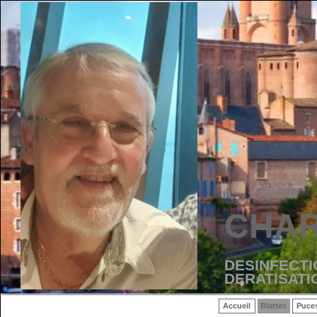
CHAR
DESINFECTI
DERATISATI
Accueil
Blattes
Puce