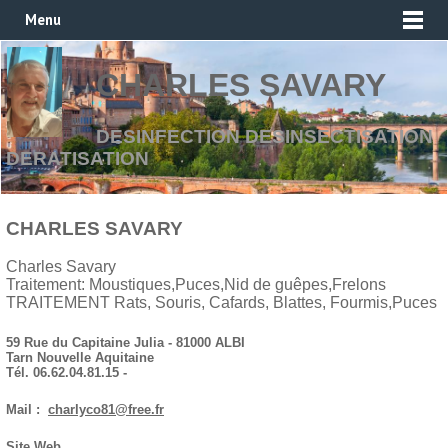
Menu
CHARLES SAVARY
DESINFECTION DESINSECTISATION
DERATISATION
CHARLES SAVARY
Charles Savary
Traitement: Moustiques,Puces,Nid de guêpes,Frelons
TRAITEMENT Rats, Souris, Cafards, Blattes, Fourmis,Puces
59 Rue du Capitaine Julia - 81000 ALBI
Tarn Nouvelle Aquitaine
Tél. 06.62.04.81.15 -
Mail :
charlyco81@free.fr
Site Web