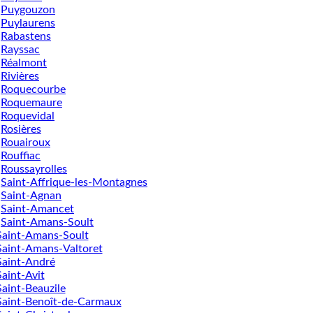
Puygouzon
Puylaurens
Rabastens
Rayssac
Réalmont
Rivières
Roquecourbe
Roquemaure
Roquevidal
Rosières
Rouairoux
Rouffiac
Roussayrolles
Saint-Affrique-les-Montagnes
Saint-Agnan
Saint-Amancet
Saint-Amans-Soult
Saint-Amans-Soult
Saint-Amans-Valtoret
Saint-André
Saint-Avit
Saint-Beauzile
Saint-Benoît-de-Carmaux