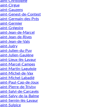
Saint-Christophe
Saint-Cirgue
Saint-Gauzens
Saint-Genest-de-Contest
Saint-Germain-des-Prés
Saint-Germier
Saint-Grégoire
Saint-Jean-de-Marcel
Saint-Jean-de-Rives
Saint-Jean-de-Vals
Saint-Juéry
Saint-Julien-du-Puy
Saint-Julien-Gaulène
Saint-Lieux-lès-Lavaur
Saint-Marcel-Campes
Saint-Martin-Laguépie
Saint-Michel-de-Vax
Saint-Michel-Labadié
Saint-Paul-Cap-de-Joux
Saint-Pierre-de-Trivisy
Saint-Salvi-de-Carcavès
Saint-Salvy-de-la-Balme
Saint-Sernin-lès-Lavaur
Saint-Sulpice