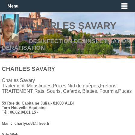
Menu
CHARLES SAVARY
DESINFECTION DESINSECTISATION
DERATISATION
CHARLES SAVARY
Charles Savary
Traitement: Moustiques,Puces,Nid de guêpes,Frelons
TRAITEMENT Rats, Souris, Cafards, Blattes, Fourmis,Puces
59 Rue du Capitaine Julia - 81000 ALBI
Tarn Nouvelle Aquitaine
Tél. 06.62.04.81.15 -
Mail :
charlyco81@free.fr
Site Web