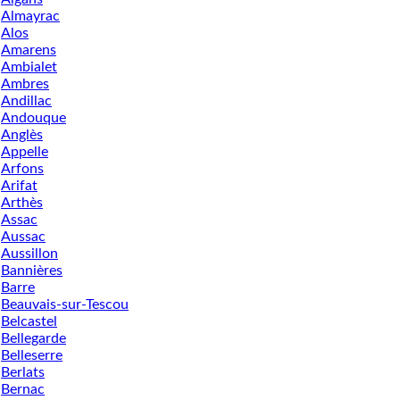
Almayrac
Alos
Amarens
Ambialet
Ambres
Andillac
Andouque
Anglès
Appelle
Arfons
Arifat
Arthès
Assac
Aussac
Aussillon
Bannières
Barre
Beauvais-sur-Tescou
Belcastel
Bellegarde
Belleserre
Berlats
Bernac