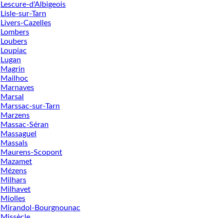
Lescure-d'Albigeois
Lisle-sur-Tarn
Livers-Cazelles
Lombers
Loubers
Loupiac
Lugan
Magrin
Mailhoc
Marnaves
Marsal
Marssac-sur-Tarn
Marzens
Massac-Séran
Massaguel
Massals
Maurens-Scopont
Mazamet
Mézens
Milhars
Milhavet
Miolles
Mirandol-Bourgnounac
Missècle