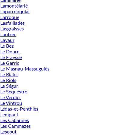
Lamillarié
Lamontélarié
Laparrouquial
Larroque
Lasfaillades
Lasgraisses
Lautrec
Lavaur
Le Bez
Le Dourn
Le Fraysse
Le Garric
Le Masnau-Massuguiès
Le Rialet
Le Riols
Le Ségur
Le Sequestre
Le Verdier
Le Vintrou
Lédas-et-Penthiès
Lempaut
Les Cabannes
Les Cammazes
Lescout