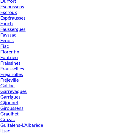
Durfort
Escoussens
Escroux
Espérausses
Fauch
Faussergues
Fayssac
Fénols
Fiac
Florentin
Fontrieu
Fraissines
Frausseilles
Fréjairolles
Fréjeville
Gaillac
Garrevaques
Garrigues
Gijounet
Giroussens
Graulhet
Grazac
Guitalens-L'Albarède
Itzac