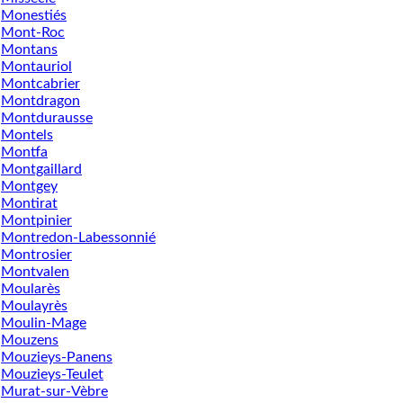
Monestiés
Mont-Roc
Montans
Montauriol
Montcabrier
Montdragon
Montdurausse
Montels
Montfa
Montgaillard
Montgey
Montirat
Montpinier
Montredon-Labessonnié
Montrosier
Montvalen
Moularès
Moulayrès
Moulin-Mage
Mouzens
Mouzieys-Panens
Mouzieys-Teulet
Murat-sur-Vèbre