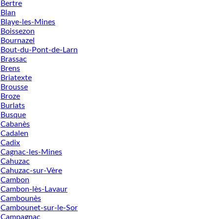
Bertre
Blan
Blaye-les-Mines
Boissezon
Bournazel
Bout-du-Pont-de-Larn
Brassac
Brens
Briatexte
Brousse
Broze
Burlats
Busque
Cabanès
Cadalen
Cadix
Cagnac-les-Mines
Cahuzac
Cahuzac-sur-Vère
Cambon
Cambon-lès-Lavaur
Cambounès
Cambounet-sur-le-Sor
Campagnac