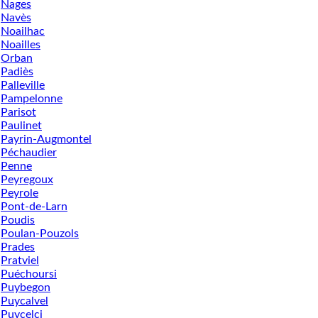
Nages
Navès
Noailhac
Noailles
Orban
Padiès
Palleville
Pampelonne
Parisot
Paulinet
Payrin-Augmontel
Péchaudier
Penne
Peyregoux
Peyrole
Pont-de-Larn
Poudis
Poulan-Pouzols
Prades
Pratviel
Puéchoursi
Puybegon
Puycalvel
Puycelci