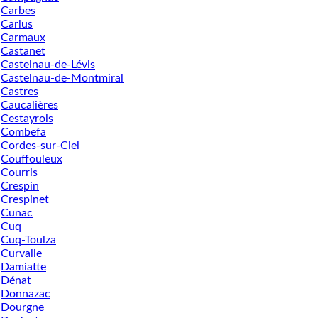
Carbes
Carlus
Carmaux
Castanet
Castelnau-de-Lévis
Castelnau-de-Montmiral
Castres
Caucalières
Cestayrols
Combefa
Cordes-sur-Ciel
Couffouleux
Courris
Crespin
Crespinet
Cunac
Cuq
Cuq-Toulza
Curvalle
Damiatte
Dénat
Donnazac
Dourgne