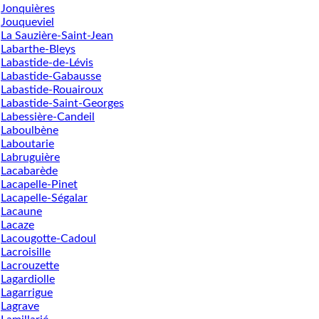
Jonquières
Jouqueviel
La Sauzière-Saint-Jean
Labarthe-Bleys
Labastide-de-Lévis
Labastide-Gabausse
Labastide-Rouairoux
Labastide-Saint-Georges
Labessière-Candeil
Laboulbène
Laboutarie
Labruguière
Lacabarède
Lacapelle-Pinet
Lacapelle-Ségalar
Lacaune
Lacaze
Lacougotte-Cadoul
Lacroisille
Lacrouzette
Lagardiolle
Lagarrigue
Lagrave