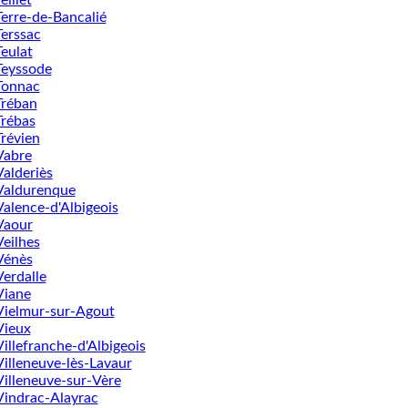
Terre-de-Bancalié
Terssac
Teulat
Teyssode
Tonnac
Tréban
Trébas
Trévien
Vabre
Valderiès
Valdurenque
Valence-d'Albigeois
Vaour
Veilhes
Vénès
Verdalle
Viane
Vielmur-sur-Agout
Vieux
Villefranche-d'Albigeois
Villeneuve-lès-Lavaur
Villeneuve-sur-Vère
Vindrac-Alayrac